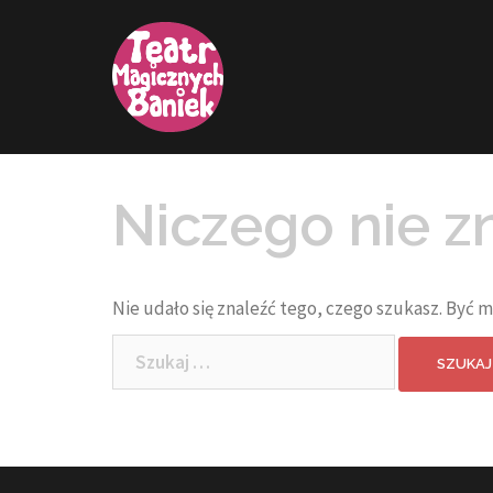
Przejdź
do
treści
Niczego nie z
Nie udało się znaleźć tego, czego szukasz. Być 
Szukaj: