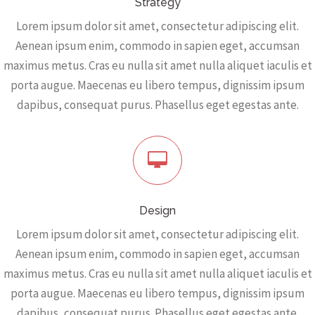
Strategy
Lorem ipsum dolor sit amet, consectetur adipiscing elit.
Aenean ipsum enim, commodo in sapien eget, accumsan
maximus metus. Cras eu nulla sit amet nulla aliquet iaculis et
porta augue. Maecenas eu libero tempus, dignissim ipsum
dapibus, consequat purus. Phasellus eget egestas ante.
Design
Lorem ipsum dolor sit amet, consectetur adipiscing elit.
Aenean ipsum enim, commodo in sapien eget, accumsan
maximus metus. Cras eu nulla sit amet nulla aliquet iaculis et
porta augue. Maecenas eu libero tempus, dignissim ipsum
dapibus, consequat purus. Phasellus eget egestas ante.