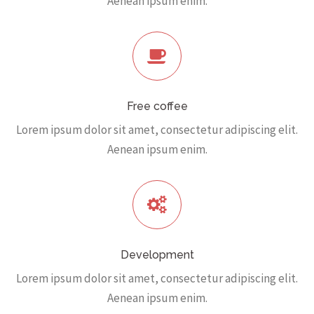
Aenean ipsum enim.
Free coffee
Lorem ipsum dolor sit amet, consectetur adipiscing elit.
Aenean ipsum enim.
Development
Lorem ipsum dolor sit amet, consectetur adipiscing elit.
Aenean ipsum enim.