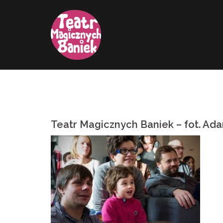
Przejdź
do
treści
Teatr Magicznych Baniek – fot. Ad