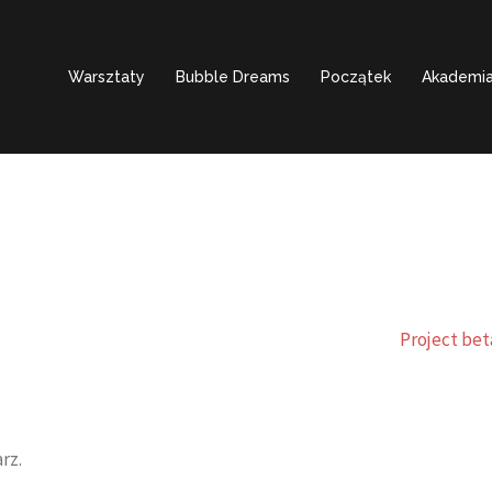
Warsztaty
Bubble Dreams
Początek
Akademia
Project bet
rz.