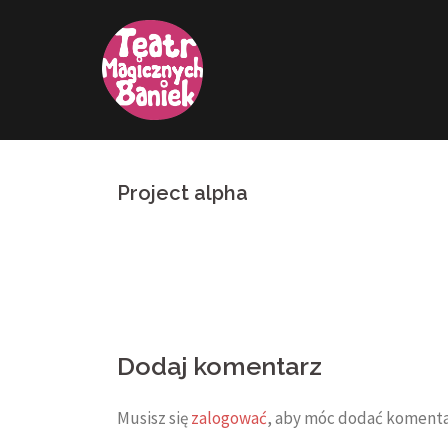
Przejdź
do
treści
Project alpha
Zobacz
wpisy
Dodaj komentarz
Musisz się
zalogować
, aby móc dodać komenta